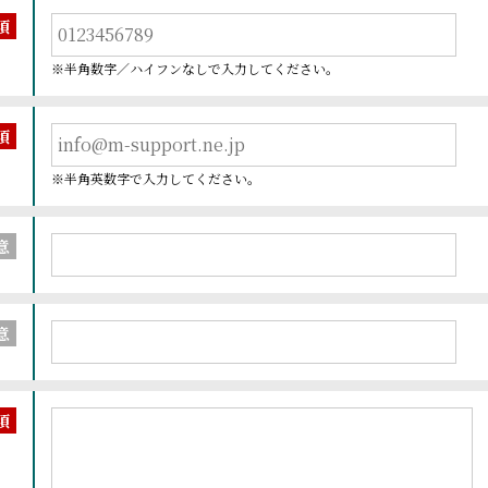
須
※半角数字／ハイフンなしで入力してください。
須
※半角英数字で入力してください。
意
意
須