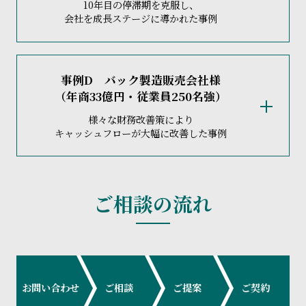
10年目の停滞期を克服し、
て、会社の改革の必要性を役員・従業員に認識して
会社を成長ステージに導かれた事例
の催促
まで受け始めました。
もらうことがスタートでした。
当事務所は毎年のように一部の工場売却を提案して
すぐに、弥生会計と弥生給与を導入して
内製化
を進
当事務所のホームページを閲覧された社長から
「決
いたのですが、実行されずにいました（多額の売却
事例D バック製造販売会社様
め、
「月次決算」
を徹底しました。この過程で判明
（年商33億円・従業員250名強）
算診断提案書」
の依頼を受けたのが出会いです。創
損が顕在化するのを躊躇されていたようです）。
した材料発注など多くのムダを無くすため、販売シ
業5年目から業績が伸び悩んでいました。
様々な財務改善策により
後継者が決まったタイミングで5か年
経営改善計画
の
ステムを導入して、見積りから納品、請求から回収
キャッシュフローが大幅に改善した事例
当事務所は、早速、
「決算診断提案書」
を作成して
作成を提案し、社長・後継者と一緒に練り上げまし
まで一貫して
「見える化」
しました。
問題点を指摘したところ、社長から
「中期経営計
た。
効果は絶大で、従業員も残業も自然に減少して、
受
画」
を作成したいからサポートするよう依頼されま
事業承継後の業績低迷を心配された創業者の依頼
注毎の損益
も把握できるようになって月次決算の速
ご相談の流れ
工場売却によって一時的に債務超過に陥るものの、
した。
で、コンサルタントと一緒に役員会に出席すること
度も精度も格段に向上しました。
工場売却代金
による借入返済、
定期預金の解約
、収
7名の社長・幹部と一緒に計6回（約1か月）の検討会
になりました（同時に
税理士顧問契約
を締結）。
益改善策の実行、そして
売却損の繰越控除
によっ
を経て「5か年経営計画」を策定した後、
短期経営計
この結果を、
四半期毎に後継者と一緒に検証
を繰り
優良企業なのですが、某メガ銀行主導の相続対策に
て、2億円弱の銀行借入が5年後には4千万円程度に
画
に落とし込んで、毎月の経営会議で予実管理を徹
返し、予測される利益を原資に、
不良債権処理、合
よって経営状況が分かりにくく、また非効率なグル
減少することが判明しました。
底するようにサポートしました（
ＭＡＳ監査契
お問い合わせ
ご相談
ご提案
ご契約
弁会社の売却、創業者及びその兄弟の退任、本社不
ープ経営が行われていました。