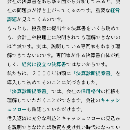
会社の決算書をあらゆる面から分析してみると、会
社の問題点が浮き上がってくるのです。重要な
経営
課題
が見えてくるのです。
もっとも、税務署に提出する決算書をいくら眺めて
も、会計士や税理士に説明されても理解できないの
は当然です。実は、説明している専門家もあまり理
解できてないのです。専門家が作る決算書自体が難
しく、
経営に役立つ決算書
ではないからです。
私たちは、２０００年初頭に
「決算診断提案書」
を
導入して初めてそのことに気づきました。
「決算診断提案書」
では、会社の
信用格付
の推移も
理解していただくことができます。会社の
キャッシ
ュフロー
も確認していただけます。
借入返済に充分な利益とキャッシュフローの見込み
を説明できなければ融資も受け難い時代になってい