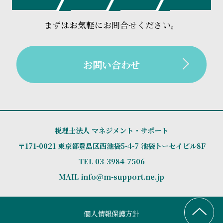
翌日、社長は銀行に説明すると同時に不動産会社に
約
）。
動産の売却
と財務改善策を矢継ぎ早に実行しまし
工場等資産の移転による多額の銀行借入の利率も高
売却依頼をしてくれました。
た。必要に応じて、弁護士や不動産コンサルタン
く、また、
従業員持株会
に至っては退職者の株式買
まずはお気軽にお問合せください。
計画初年度から年率約3割の増収となり2年後の経常
なお、債務超過になった時点で、社長の持株をすべ
ト、リスクマネジメント会社にも協力を仰ぎまし
取資金が毎年流出して、従業員持株会に対する貸付
利益は約7倍の1億2千万円と計画を上回る飛躍的な成
て
後継者に贈与（無税）
していただきました。また
た。
金が数億円にもなっていました。
長を達成しました。社長・幹部が、計画策定時にあ
この過程で、
社長からの多額の借入金
も債務免除や
お問い合わせ
さらに、運用商品に
多額の含み損
が生じているにも
らゆる情報を共有出来たこと、会社事業の再定義が
返済によりゼロとしました。
現在、売上高は2億円強、従業員は７名と会社規模は
関わらず、毎年、多額の法人税などの納税が行われ
出来たこと、経営会議が活性化したことが良かった
大きく縮小しましたが、毎年利益計上を続けており
ていました。
現在、後継者が社長となり、売上高は3億円弱従業員
と思っています。
キャッシュリッチな優良企業です。
12名で毎年利益を計上し、
実質無借金経営
を継続し
なお、５年ほど前に創業者が亡くなり
相続税申告
も
当事務所は、グループ全社の財務デューデリジェン
税理士法人 マネジメント・サポート
5年前に東証スタンダード市場に上場して、現在、従
ておられます。
担当しましたが、コロナ禍の税務調査も大過なく終
スを実施して、財務改善策を役員会に提案しまし
〒171-0021 東京都豊島区西池袋5-4-7 池袋トーセイビル8F
業員300名弱、売上高40億円超、経常利益4億円超と
当時、一括弁済を求めていた銀行からは新規融資を
了しました。
た。
TEL
03-3984-7506
増収増益を継続されています（関与2年目からは税理
提案されるほどになっていますが、必ず
複数行と取
相続対策も並行してサポートし、創業者の持株は会
①運用商品含み損の活用による
節税・繰戻還付
MAIL info@m-support.ne.jp
士顧問契約も締結していただき、上場した今も
「決
引
するようにアドバイスしています（銀行への担保
社規模の縮小に伴って株価が上昇する前に
「相続時
②
従業員持株会の解散
とグループ企業再編と
連結納
算診断提案書」
を活用されております。
はすべて解除し、社長の個人保証も一部の銀行は外
精算課税制度」
を利用して後継者にすべて贈与して
税
の導入
なお、当時の社長は現在も会長としてご健在で、関
すことが出来ました）。
個人情報保護方針
いました。
③
複数の銀行取引推進
による金利など取引条件の改