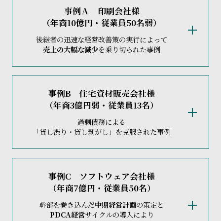
事例Ａ 印刷会社様
（年商10億円・従業員50名弱）
後継者の迅速な経営改善策の実行によって
売上の大幅な減少
を乗り切られた事例
優良企業なのですが、業界の低迷を反映して売上減
事例B 住宅資材販売会社様
（年商3億円弱・従業員13名）
少が続き創業初の赤字転落が予測されている状況で
関与が開始しました。
過剰債務による
「貸し渋り・貸し剥がし」を克服された事例
優良企業にありがちですが、業界の厳しさが増して
いるにも関わらず、恵まれた待遇に慣れた同族役員
や従業員に危機感は感じられませんでした。
関与後5年ほど経過していたのですが、売上は減少傾
事例C ソフトウェア会社様
（年商7億円・従業員50名）
向にあり資金繰りに苦労されていました。自社所有
まずは不良資産の含み損を処理して創業初の赤字決
の工場の稼働も大きく低下しており、いわゆる
過剰
幹部を巻き込んだ
中期経営計画
の策定と
算で締めて長年続いた決算賞与の支給をストップし
PDCA経営
サイクルの導入により
債務
となっている状況で銀行の
貸し渋り、債務返済